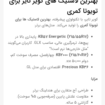
بهترین لاستیک های کویر تایر برای
تویوتا کمری
کویر تایر، با تکنولوژی پیشرفته،
بهترین لاستیک ها برای
تویوتا کمری
را تولید می‌کند. مدل‌های برتر:
KB57 Energetic (215/55R17)
: پایداری بالا در
پیچ‌ها، ترمزگیری عالی، مناسب GLX. کاربران می‌گویند
“مثل خارجی‌ها نرم است!”
KB2000 (215/60R16)
: چهارفصل، مصرف سوخت کم،
دوام 50,000 км.
Precious KB36
: اقتصادی برای مدل GL.
مزایا
:
طراحی آج متقارن برای هندلینگ برتر.
مقاومت غلتش پایین (صرفه‌جویی 5% سوخت).
گارانتی 5 ساله.