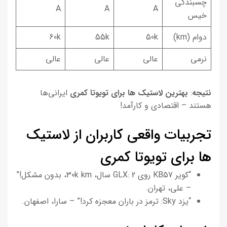
چسبندگی
A
A
A
خیس
دوام (km)
50k
55k
60k
نرمی
عالی
عالی
عالی
نتیجه
:
بهترین لاستیک ها برای تویوتا کمری
ایرانی‌ها
هستند – اقتصادی و کارآمد!
تجربیات واقعی کاربران از لاستیک
ها برای تویوتا کمری
“کویر KB57 روی GLX: 2 سال، 30k km، بدون مشکل!”
– علی، تهران.
“یزد Sky: ترمز در باران معجزه کرد!” – سارا، اصفهان.