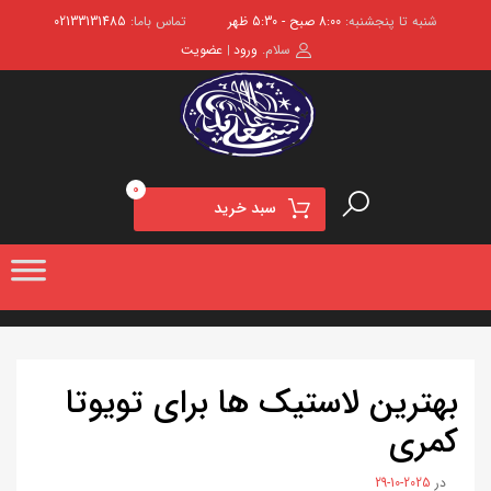
شنبه تا پنجشنبه:
8:00 صبح - 5:30 ظهر
تماس باما:
02133131485
سلام.
ورود
عضویت
|
0
سبد خرید
بهترین لاستیک ها برای تویوتا
کمری
در
2025-10-29