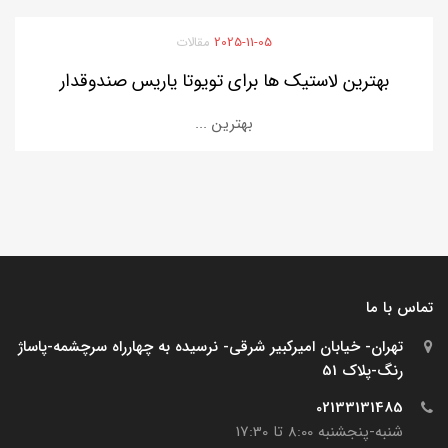
2025-11-05
مقالات
بهترین لاستیک ها برای تویوتا یاریس صندوقدار
بهترین ...
تماس با ما
تهران- خیابان امیرکبیر شرقی- نرسیده به چهارراه سرچشمه-پاساژ
رنگ-پلاک 51
02133131485
شنبه-پنجشنبه 8:00 تا 17:30