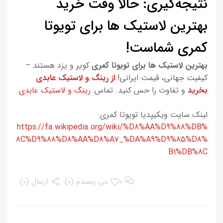
نتیجه‌گیری: حالا وقت خرید
بهترین لاستیک ها برای تویوتا
کمری شماست!
بهترین لاستیک ها برای تویوتا کمری
کویر و یزد هستند –
کیفیت جهانی، قیمت ایرانی!
از رینگ و لاستیک عابدی
بخرید
و تفاوت را حس کنید. تماس:
رینگ و لاستیک عابدی
.
لینک سایت ویکیپدیا تویوتا کمری:
https://fa.wikipedia.org/wiki/%D8%AA%D9%88%DB%
8C%D9%88%D8%AA%D8%A7_%DA%A9%D9%85%D8%
B1%DB%8C
0
می پسندم (
0
)
ارسال (0)