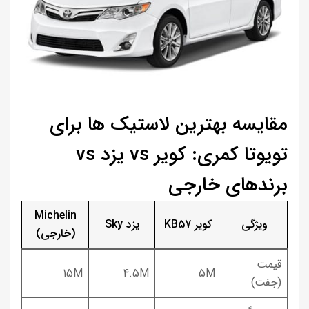
مقایسه بهترین لاستیک ها برای
تویوتا کمری: کویر vs یزد vs
برندهای خارجی
Michelin
ویژگی
کویر KB57
یزد Sky
(خارجی)
قیمت
15M
4.5M
5M
(جفت)