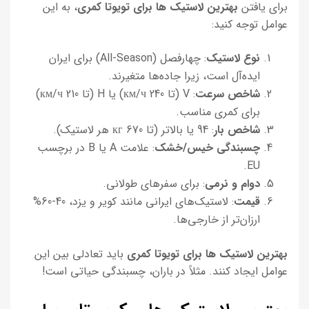
برای یافتن
بهترین لاستیک ها برای تویوتا کمری
، به این
عوامل توجه کنید:
نوع لاستیک
: چهارفصل (All-Season) برای ایران
ایده‌آل است، زیرا جاده‌ها متغیرند.
شاخص سرعت
: V (تا 240 км/ч) یا H (تا 210 км/ч)
برای کمری مناسب.
شاخص بار
: 94 یا بالاتر (تا 670 кг هر لاستیک).
چسبندگی خیس/خشک
: علامت A یا B در برچسب
EU.
دوام و نرمی
: برای سفرهای طولانی.
قیمت
: لاستیک‌های ایرانی مانند کویر و یزد، 40-60%
ارزان‌تر از خارجی‌ها.
بهترین لاستیک ها برای تویوتا کمری
باید تعادلی بین این
عوامل ایجاد کنند. مثلاً در باران، چسبندگی حیاتی است!