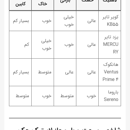
لاستیک
خشک
بارانی
خاک
کابین
کویر تایر
خیلی
عالی
خوب
بسیار کم
KB55
خوب
یزد تایر
خیلی
MERCU
عالی
خوب
کم
خوب
RY
هانکوک
Ventus
عالی
عالی
متوسط
بسیار کم
Prime 4
باروما
خوب
متوسط
خوب
متوسط
Sereno