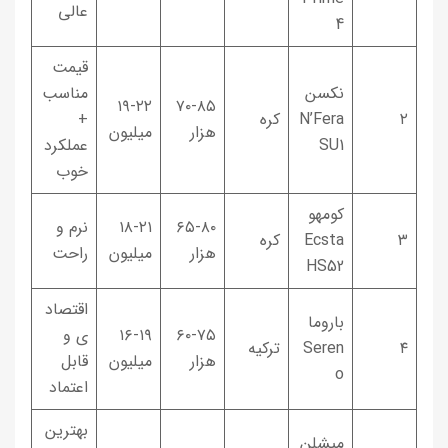
عالی
4
قیمت
نکسن
مناسب
۱۹-۲۲
۷۰-۸۵
۲
N’Fera
کره
+
هزار
میلیون
SU1
عملکرد
خوب
کومهو
۶۵-۸۰
۱۸-۲۱
نرم و
۳
Ecsta
کره
هزار
میلیون
راحت
HS52
اقتصاد
باروما
۶۰-۷۵
۱۶-۱۹
ی و
۴
Seren
ترکیه
هزار
میلیون
قابل
o
اعتماد
بهترین
میشلن