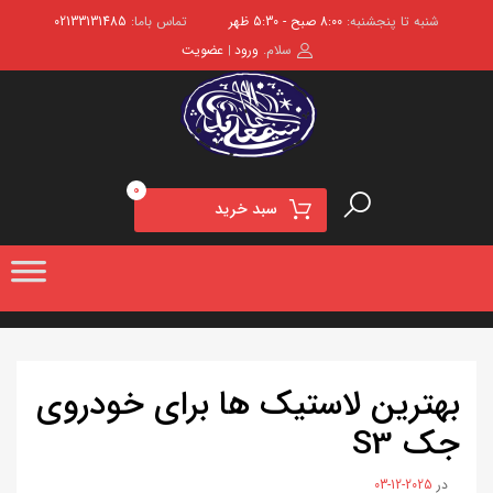
شنبه تا پنجشنبه:
8:00 صبح - 5:30 ظهر
تماس باما:
02133131485
سلام.
ورود
عضویت
|
0
سبد خرید
بهترین لاستیک ها برای خودروی
جک S3
در
2025-12-03