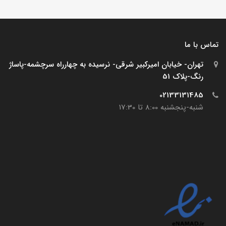
تماس با ما
تهران- خیابان امیرکبیر شرقی- نرسیده به چهارراه سرچشمه-پاساژ
رنگ-پلاک 51
02133131485
شنبه-پنجشنبه 8:00 تا 17:30