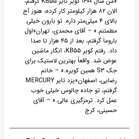
«من سال ۱۴۰۰ کویر تایر KB55 گرفتم،
الان ۸۲ هزار کیلومتر کار کرده، هنوز آج
بالای ۴ میلی‌متر داره. تو بارون خیلی
مطمئنم.» – آقای محمدی، تهران
«اول
باروما گرفتم، بعد از ۴۵ هزار تا صدا
داد. رفتم کویر KB55، انگار ماشین
عوض شد. واقعاً بهترین لاستیک برای
جک S3 همین کویره.» – خانم
رضایی، اصفهان
«یزد تایر MERCURY
گرفتم، تو جاده چالوس خیلی خوب
عمل کرد. ترمزگیری عالی.» – آقای
حسینی، کرج