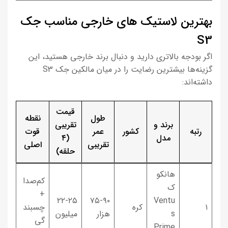
بهترین لاستیک های خارجی مناسب جک
S3
اگر بودجه بالاتری دارید و دنبال برند خارجی هستید، این
گزینه‌ها بیشترین رضایت را در میان مالکین جک S3
داشته‌اند:
قیمت
طول
نقطه
برند و
تقریبی
رتبه
کشور
عمر
قوت
مدل
(۴
تقریبی
اصلی
حلقه)
هانکو
کم‌صدا
ک
+
۲۲-۲۵
۷۵-۹۰
Ventu
۱
کره
چسبند
s
هزار
میلیون
گی
Prime