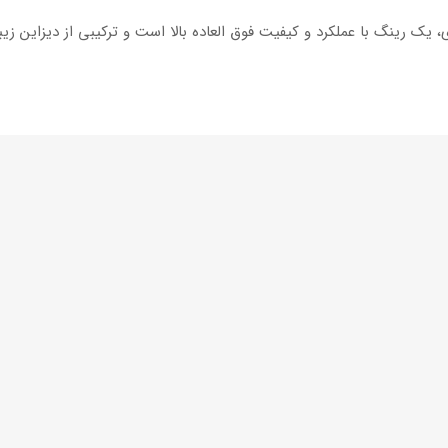
Vos ووسن HF2 سایز 15 جا پیچ ۱۰۸ نقره‌ای، یک رینگ با عملکرد و کیفیت فوق العاده بالا است و ترکی