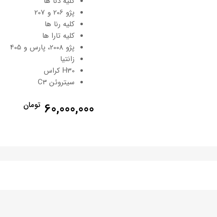
کلیه دنا ها
پژو 206 و 207
کلیه رنا ها
کلیه تارا ها
پژو 2008، پارس و 405
زانتیا
H30 کراس
سیتروئن C3
60,000,000
تومان