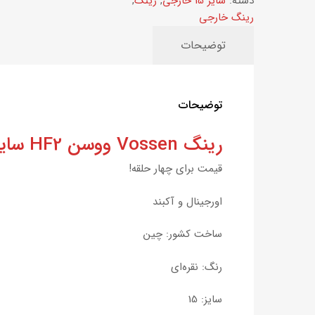
دسته:
سایز 15 خارجی
,
رینگ
,
رینگ خارجی
توضیحات
توضیحات
رینگ Vossen ووسن HF2 سایز 15 جا پیچ ۱۰۸ نقره‌ای
قیمت برای چهار حلقه!
اورجینال و آکبند
ساخت کشور: چین
رنگ: نقره‌ای
سایز: 15