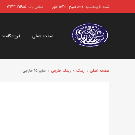
شنبه تا پنجشنبه:
8:00 صبح - 5:30 ظهر
تماس باما:
02133131485
صفحه اصلی
فروشگاه
صفحه اصلی
رینگ
رینگ خارجی
سایز 15 خارجی