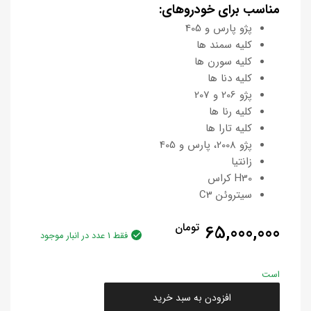
مناسب برای خودروهای:
پژو پارس و 405
کلیه سمند ها
کلیه سورن ها
کلیه دنا ها
پژو 206 و 207
کلیه رنا ها
کلیه تارا ها
پژو 2008، پارس و 405
زانتیا
H30 کراس
سیتروئن C3
65,000,000
تومان
فقط 1 عدد در انبار موجود
است
افزودن به سبد خرید