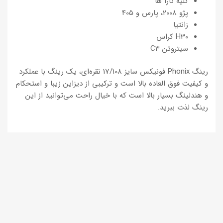
کلیه تارا ها
پژو 2008، پارس و 405
زانتیا
H30 کراس
سیتروئن C3
رینگ Phonix فونیکس سایز 17/108 نقره‌ای، یک رینگ با عملکرد
و کیفیت فوق العاده بالا است و ترکیبی از دیزاین زیبا و استحکام
و هندلینگ بسیار بالا است که با خیال راحت می‌توانید از این
رینگ لذت ببرید.