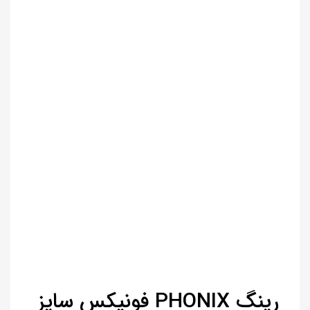
رینگ PHONIX فونیکس سایز