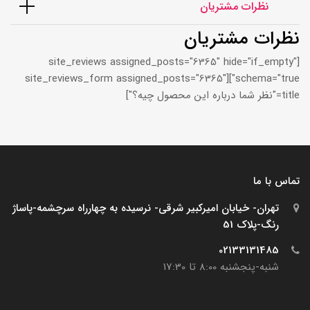
نظرات مشتریان
نظرات مشتریان
[site_reviews assigned_posts="6365" hide="if_empty"
schema="true"][site_reviews_form assigned_posts="6365"
title="نظر شما درباره این محصول چیه؟"]
تماس با ما
تهران- خیابان امیرکبیر شرقی- نرسیده به چهارراه سرچشمه-پاساژ
رنگ-پلاک 51
02133131485
شنبه-پنجشنبه 8:00 تا 17:30