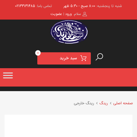
شنبه تا پنجشنبه:
8:00 صبح - 5:30 ظهر
تماس باما:
02133131485
سلام.
ورود
عضویت
|
0
سبد خرید
صفحه اصلی
رینگ
رینگ خارجی