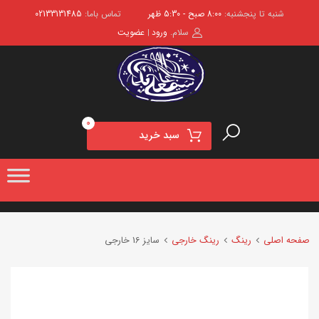
شنبه تا پنجشنبه:
8:00 صبح - 5:30 ظهر
تماس باما:
02133131485
سلام.
ورود
عضویت
|
0
سبد خرید
صفحه اصلی
رینگ
رینگ خارجی
سایز 16 خارجی