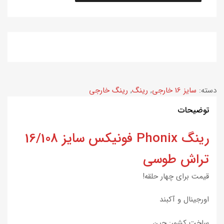
دسته:
سایز 16 خارجی
,
رینگ
,
رینگ خارجی
توضیحات
رینگ Phonix فونیکس سایز 16/108
تراش طوسی
قیمت برای چهار حلقه!
اورجینال و آکبند
ساخت کشور: چین