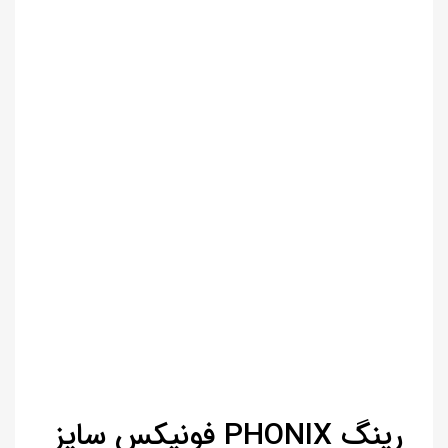
رینگ PHONIX فونیکس سایز