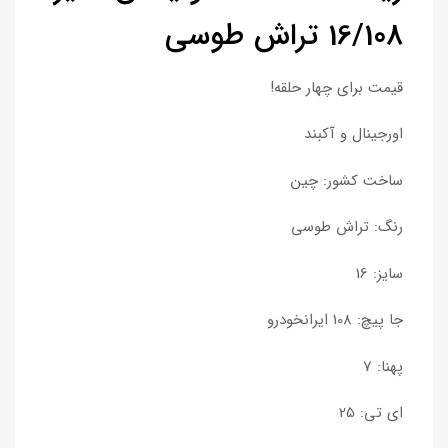
16/108 تراش طوسی
قیمت برای چهار حلقه!
اورجینال و آکبند
ساخت کشور: چین
رنگ: تراش طوسی
سایز: 16
جا پیچ: 108 ایرانخودرو
پهنا: 7
ای تی: 25