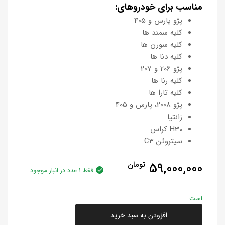
مناسب برای خودروهای:
پژو پارس و 405
کلیه سمند ها
کلیه سورن ها
کلیه دنا ها
پژو 206 و 207
کلیه رنا ها
کلیه تارا ها
پژو 2008، پارس و 405
زانتیا
H30 کراس
سیتروئن C3
59,000,000
تومان
فقط 1 عدد در انبار موجود
است
افزودن به سبد خرید