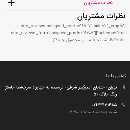
نظرات مشتریان
نظرات مشتریان
[site_reviews assigned_posts="6707" hide="if_empty"
schema="true"][site_reviews_form assigned_posts="6707"
title="نظر شما درباره این محصول چیه؟"]
تماس با ما
تهران- خیابان امیرکبیر شرقی- نرسیده به چهارراه سرچشمه-پاساژ
رنگ-پلاک 51
02133131485
شنبه-پنجشنبه 8:00 تا 17:30