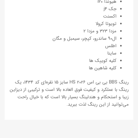
هیوندا i20
جک j4
اکسنت
تویوتا کرولا
مزدا 323 و مزدا 2
ال90 ساندرو، کپچر، سیمبل و مگان
اطلس
ساینا
کلیه کوییک ها
کلیه شاهین ها
رینگ BBS بی بی اس 2026 HS سایز 15 نقره‌ای کد 1434، یک
رینگ با عملکرد و کیفیت فوق العاده بالا است و ترکیبی از دیزاین
زیبا و استحکام و هندلینگ بسیار بالا است که با خیال راحت
می‌توانید از این رینگ لذت ببرید.