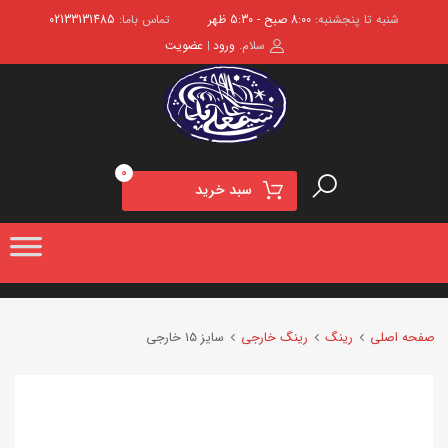
شنبه تا پنجشنبه:
8:00 صبح - 5:30 ظهر
تماس باما:
02133131485
سلام.
ورود
عضویت
|
0
سبد خرید
صفحه اصلی
رینگ
رینگ خارجی
سایز 15 خارجی