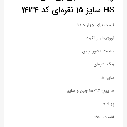
HS سایز 15 نقره‌ای کد 1434
قیمت برای چهار حلقه!
اورجینال و آکبند
ساخت کشور: چین
رنگ: نقره‌ای
سایز: 15
جا پیچ: 114-100 چین و سایپا
پهنا: 7
آفست : 35