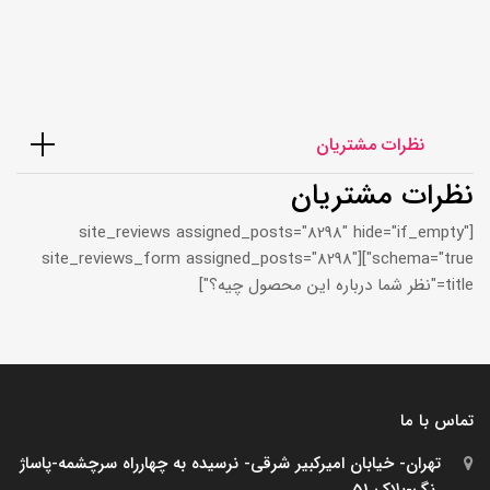
نظرات مشتریان
نظرات مشتریان
[site_reviews assigned_posts="8298" hide="if_empty"
schema="true"][site_reviews_form assigned_posts="8298"
title="نظر شما درباره این محصول چیه؟"]
تماس با ما
تهران- خیابان امیرکبیر شرقی- نرسیده به چهارراه سرچشمه-پاساژ
رنگ-پلاک 51