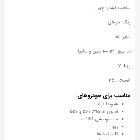
ساخت کشور: چین
رنگ: نقره‌ای
سایز: 15
جا پیچ: 114-100 چین و سایپا
پهنا: 7
آفست : 35
مناسب برای خودروهای:
هیوندا آوانته
ام وی ام 315، 530 و 550
میتسوبیشی گالانت
ریو
کلیه تیبا ها