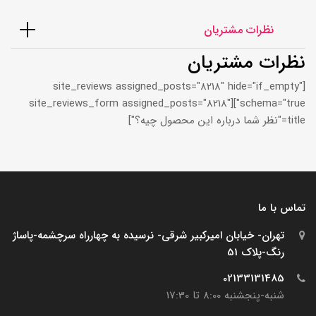
نظرات مشتریان
نظرات مشتریان
[site_reviews assigned_posts="8218" hide="if_empty"
schema="true"][site_reviews_form assigned_posts="8218"
title="نظر شما درباره این محصول چیه؟"]
تماس با ما
تهران- خیابان امیرکبیر شرقی- نرسیده به چهارراه سرچشمه-پاساژ
رنگ-پلاک 51
02133131485
شنبه-پنجشنبه 8:00 تا 17:30