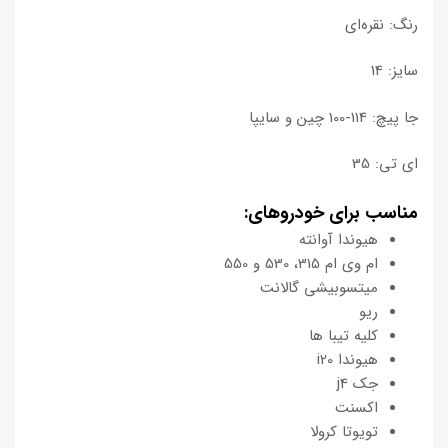
رنگ: نقره‌ای
سایز: 14
جا پیچ: 114-100 چین و سایپا
ای تی: 35
مناسب برای خودروهای:
هیوندا آوانته
ام وی ام 315، 530 و 550
میتسوبیشی گالانت
ریو
کلیه تیبا ها
هیوندا i20
جک j4
اکسنت
تویوتا کرولا