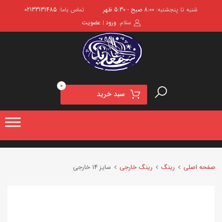
شنبه تا پنجشنبه:
8:00 صبح - 5:30 ظهر
تماس باما:
02133131485
سلام.
ورود
عضویت
|
0
سبد خرید
صفحه اصلی
رینگ
رینگ خارجی
سایز 14 خارجی