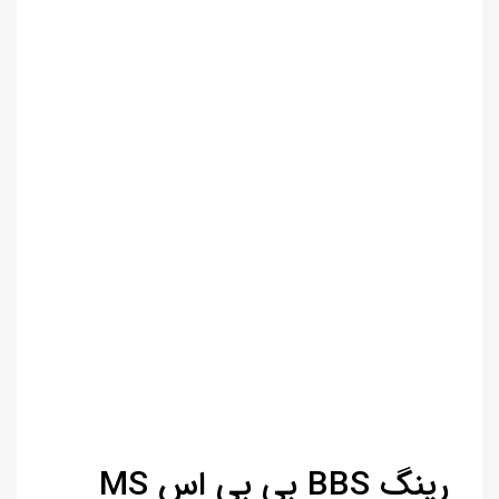
رینگ BBS بی بی اس MS