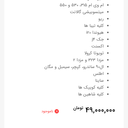
ام وی ام 315، 530 و 550
میتسوبیشی گالانت
ریو
کلیه تیبا ها
هیوندا i20
جک j4
اکسنت
تویوتا کرولا
مزدا 323 و مزدا 2
ال90 ساندرو، کپچر، سیمبل و مگان
اطلس
ساینا
کلیه کوییک ها
کلیه شاهین ها
49,000,000
تومان
ناموجود