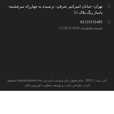
تهران- خیابان امیرکبیر شرقی- نرسیده به چهارراه سرچشمه-
پاساژ رنگ-پلاک 51
02133131485
شنبه-پنجشنبه 8:00 تا 17:30
کپی رایت ©
2026
تمام حقوق برای وبسایت اینترنتی
ringolastikabedi.com
محفوظ
است. طراحی سایت و توسعه متعلق به
کوروش بالای