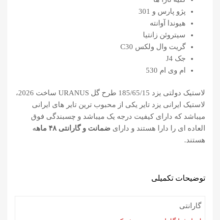
پژو پارس و 301
هیوندا آوانته
سیتروئن زانتیا
گریت وال ولکس C30
جک J4
ام وی ام 530
لاستیک دولتی یزد 185/65/15 طرح گل URANUS ساخت 2026،
لاستیک ایرانی یزد تایر یکی از محبوب ترین تایر های ایرانی
میباشد که دارای کیفیت درجه یک میباشد و چسبندگی فوق
العاده ای را دارا هستند و دارای
ضمانت و گارانتی ۴۸ ماه
ه
هستند.
توضیحات تکمیلی
گارانتی