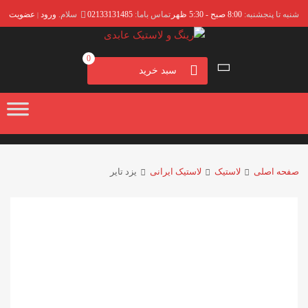
شنبه تا پنجشنبه:
8:00 صبح - 5:30 ظهر
تماس باما:
02133131485
سلام.
ورود
عضویت
|
0
سبد خرید
صفحه اصلی
لاستیک
لاستیک ایرانی
یزد تایر