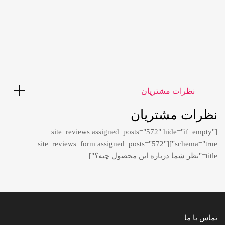
6,998,000
تومان
نظرات مشتریان
نظرات مشتریان
[site_reviews assigned_posts="572" hide="if_empty"
schema="true"][site_reviews_form assigned_posts="572"
title="نظر شما درباره این محصول چیه؟"]
تماس با ما