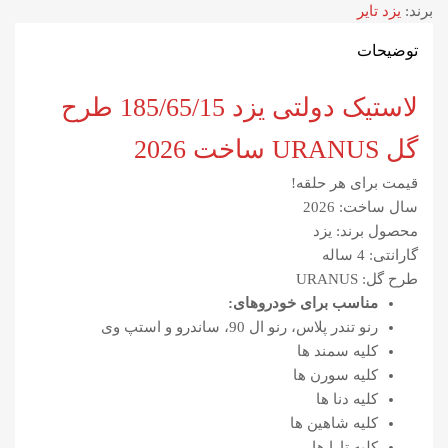
برند:
یزد تایر
توضیحات
لاستیک دولتی یزد 185/65/15 طرح
گل URANUS ساخت 2026
قیمت برای هر حلقه!
سال ساخت: 2026
محصول برند: یزد
گارانتی: 4 ساله
طرح گل: URANUS
مناسب برای خودروهای:
رنو تندر پلاس، رنو ال 90، ساندرو و استپ وی
کلیه سمند ها
کلیه سورن ها
کلیه دنا ها
کلیه شاهین ها
کلیه تارا ها