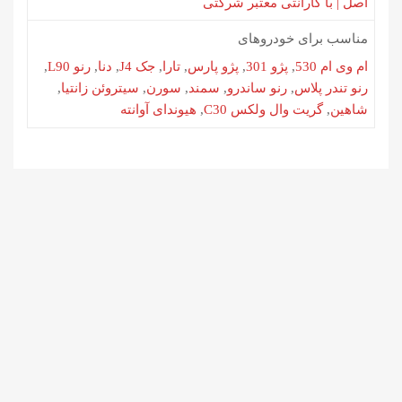
اصل | با گارانتی معتبر شرکتی
مناسب برای خودروهای
ام وی ام 530
,
پژو 301
,
پژو پارس
,
تارا
,
جک J4
,
دنا
,
رنو L90
,
رنو تندر پلاس
,
رنو ساندرو
,
سمند
,
سورن
,
سیتروئن زانتیا
,
شاهین
,
گریت وال ولکس C30
,
هیوندای آوانته
لاستیک یزد 215/60/17 طرح
گل EARTH ساخت 2026