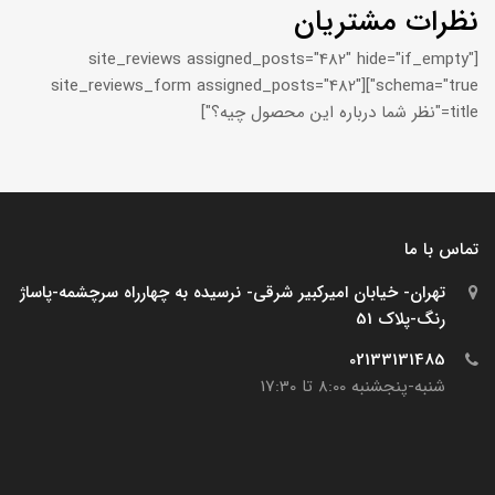
نظرات مشتریان
[site_reviews assigned_posts="482" hide="if_empty"
schema="true"][site_reviews_form assigned_posts="482"
title="نظر شما درباره این محصول چیه؟"]
تماس با ما
تهران- خیابان امیرکبیر شرقی- نرسیده به چهارراه سرچشمه-پاساژ
رنگ-پلاک 51
02133131485
شنبه-پنجشنبه 8:00 تا 17:30