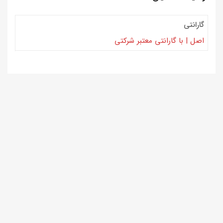
گارانتی
اصل | با گارانتی معتبر شرکتی
لاستیک کویر دولتی 185/55/15
طرح گل KB78 ساخت 2026
5,000,000
تومان