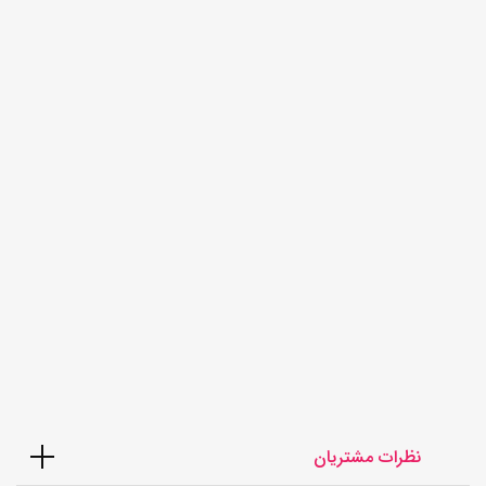
لاستیک کویر دولتی 175/60/13
گل KB2000 ساخت 2026
(جفتی)
7,500,000
تومان
نظرات مشتریان