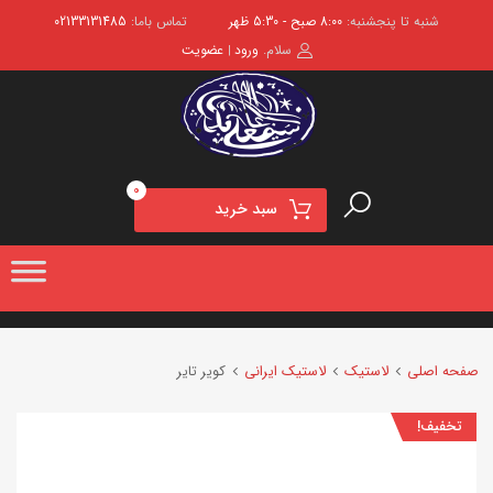
شنبه تا پنجشنبه:
8:00 صبح - 5:30 ظهر
تماس باما:
02133131485
سلام.
ورود
عضویت
|
0
سبد خرید
صفحه اصلی
لاستیک
لاستیک ایرانی
کویر تایر
تخفیف!