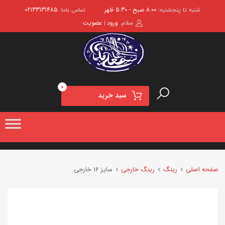
شنبه تا پنجشنبه:
8:00 صبح - 5:30 ظهر
تماس باما:
02133131485
سلام.
ورود
عضویت
|
0
سبد خرید
صفحه اصلی
رینگ
رینگ خارجی
سایز 16 خارجی