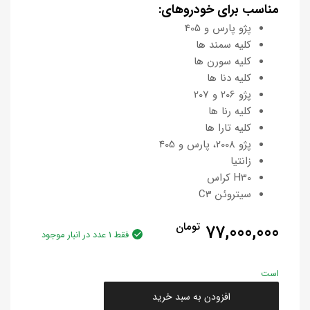
مناسب برای خودروهای:
پژو پارس و 405
کلیه سمند ها
کلیه سورن ها
کلیه دنا ها
پژو 206 و 207
کلیه رنا ها
کلیه تارا ها
پژو 2008، پارس و 405
زانتیا
H30 کراس
سیتروئن C3
77,000,000
تومان
فقط 1 عدد در انبار موجود
است
افزودن به سبد خرید