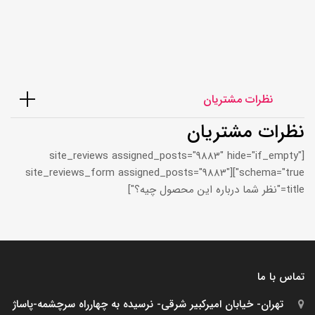
نظرات مشتریان
نظرات مشتریان
[site_reviews assigned_posts="9883" hide="if_empty"
schema="true"][site_reviews_form assigned_posts="9883"
title="نظر شما درباره این محصول چیه؟"]
تماس با ما
تهران- خیابان امیرکبیر شرقی- نرسیده به چهارراه سرچشمه-پاساژ