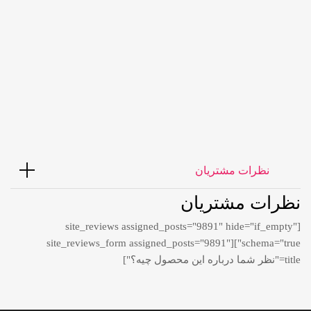
رینگ OZ اوزد سینفونیا سایز
۱۶ جا پیچ ۱۰۸ کروم
75,000,000
تومان
نظرات مشتریان
نظرات مشتریان
[site_reviews assigned_posts="9891" hide="if_empty"
schema="true"][site_reviews_form assigned_posts="9891"
title="نظر شما درباره این محصول چیه؟"]