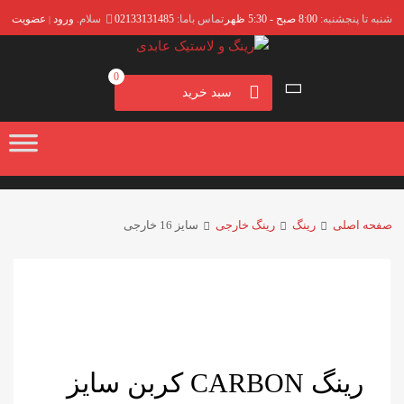
شنبه تا پنجشنبه:
8:00 صبح - 5:30 ظهر
تماس باما:
02133131485
سلام.
ورود
عضویت
|
0
سبد خرید
صفحه اصلی
رینگ
رینگ خارجی
سایز 16 خارجی
رینگ CARBON کربن سایز