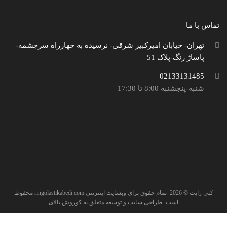
تماس با ما
تهران- خیابان امیرکبیر شرقی- نرسیده به چهارراه سرچشمه-
پاساژ رنگ-پلاک 51
02133131485
شنبه-پنجشنبه 8:00 تا 17:30
کپی رایت ©
2026
تمام حقوق برای وبسایت اینترنتی
ringolastikabedi.com
محفوظ
است. طراحی سایت و توسعه متعلق به
کوروش بالای