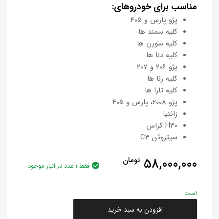
مناسب برای خودروهای:
پژو پارس و 405
کلیه سمند ها
کلیه سورن ها
کلیه دنا ها
پژو 206 و 207
کلیه رنا ها
کلیه تارا ها
پژو 2008، پارس و 405
زانتیا
H30 کراس
سیتروئن C3
58,000,000
تومان
فقط 1 عدد در انبار موجود
است
افزودن به سبد خرید