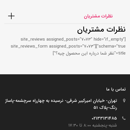
نظرات مشتریان
نظرات مشتریان
[site_reviews assigned_posts="7073" hide="if_empty"
schema="true"][site_reviews_form assigned_posts="7073"
title="نظر شما درباره این محصول چیه؟"]
تماس با ما
تهران- خیابان امیرکبیر شرقی- نرسیده به چهارراه سرچشمه-پاساژ
رنگ-پلاک 51
02133131485
شنبه-پنجشنبه 8:00 تا 17:30