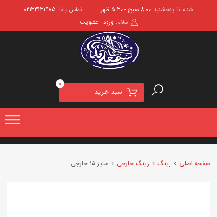
شنبه تا پنجشنبه:
8:00 صبح - 5:30 ظهر
تماس باما:
02133131485
سلام.
ورود
عضویت
|
0
سبد خرید
صفحه اصلی
رینگ
رینگ خارجی
سایز 15 خارجی