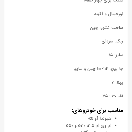
قیمت برای چهار حلقه!
اورجینال و آکبند
ساخت کشور: چین
رنگ: نقره‌ای
سایز: 15
جا پیچ: 114-100 چین و سایپا
پهنا: 7
آفست : 35
مناسب برای خودروهای:
هیوندا آوانته
ام وی ام 315، 530 و 550