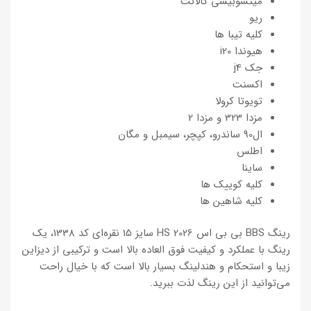
میتسوبیشی گالانت
ریو
کلیه تیبا ها
هیوندا i20
جک j4
اکسنت
تویوتا کرولا
مزدا 323 و مزدا 2
ال90 ساندرو، کپچر، سیمبل و مگان
اطلس
ساینا
کلیه کوییک ها
کلیه شاهین ها
رینگ BBS بی بی اس 2026 HS سایز 15 نقره‌ای کد 1338، یک
رینگ با عملکرد و کیفیت فوق العاده بالا است و ترکیبی از دیزاین
زیبا و استحکام و هندلینگ بسیار بالا است که با خیال راحت
می‌توانید از این رینگ لذت ببرید.