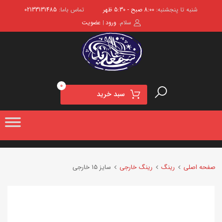
شنبه تا پنجشنبه:
8:00 صبح - 5:30 ظهر
تماس باما:
02133131485
سلام.
ورود
عضویت
|
0
سبد خرید
صفحه اصلی
رینگ
رینگ خارجی
سایز 15 خارجی