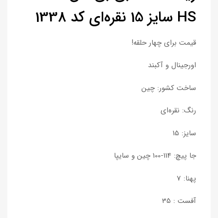
HS سایز 15 نقره‌ای کد 1338
قیمت برای چهار حلقه!
اورجینال و آکبند
ساخت کشور: چین
رنگ: نقره‌ای
سایز: 15
جا پیچ: 114-100 چین و سایپا
پهنا: 7
آفست : 35