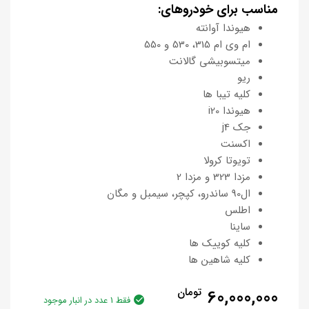
مناسب برای خودروهای:
هیوندا آوانته
ام وی ام 315، 530 و 550
میتسوبیشی گالانت
ریو
کلیه تیبا ها
هیوندا i20
جک j4
اکسنت
تویوتا کرولا
مزدا 323 و مزدا 2
ال90 ساندرو، کپچر، سیمبل و مگان
اطلس
ساینا
کلیه کوییک ها
کلیه شاهین ها
60,000,000
تومان
فقط 1 عدد در انبار موجود