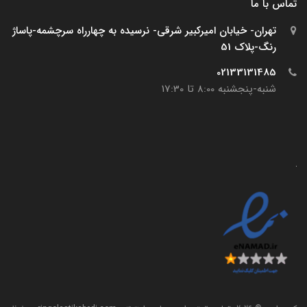
تماس با ما
تهران- خیابان امیرکبیر شرقی- نرسیده به چهارراه سرچشمه-پاساژ
رنگ-پلاک 51
02133131485
شنبه-پنجشنبه 8:00 تا 17:30