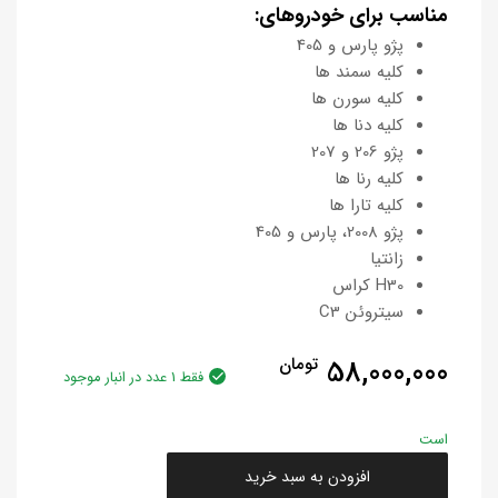
مناسب برای خودروهای:
پژو پارس و 405
کلیه سمند ها
کلیه سورن ها
کلیه دنا ها
پژو 206 و 207
کلیه رنا ها
کلیه تارا ها
پژو 2008، پارس و 405
زانتیا
H30 کراس
سیتروئن C3
58,000,000
تومان
فقط 1 عدد در انبار موجود
است
افزودن به سبد خرید