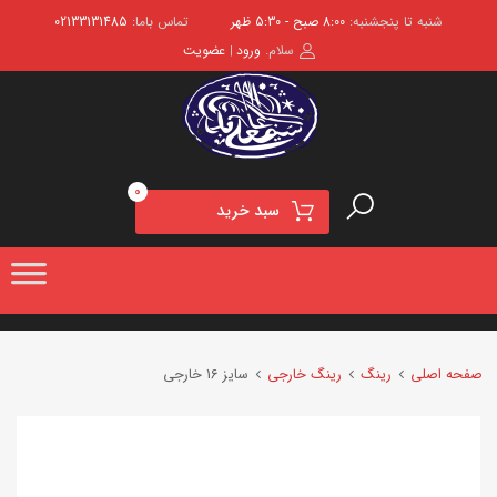
شنبه تا پنجشنبه:
8:00 صبح - 5:30 ظهر
تماس باما:
02133131485
سلام.
ورود
عضویت
|
0
سبد خرید
صفحه اصلی
رینگ
رینگ خارجی
سایز 16 خارجی