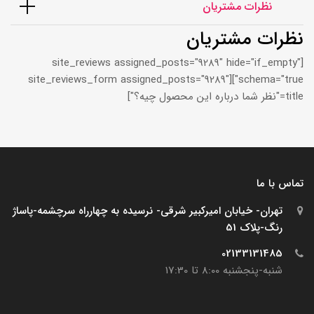
نظرات مشتریان
نظرات مشتریان
[site_reviews assigned_posts="9289" hide="if_empty"
schema="true"][site_reviews_form assigned_posts="9289"
title="نظر شما درباره این محصول چیه؟"]
تماس با ما
تهران- خیابان امیرکبیر شرقی- نرسیده به چهارراه سرچشمه-پاساژ
رنگ-پلاک 51
02133131485
شنبه-پنجشنبه 8:00 تا 17:30