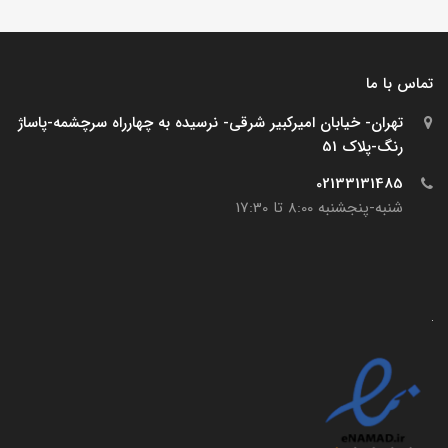
تماس با ما
تهران- خیابان امیرکبیر شرقی- نرسیده به چهارراه سرچشمه-پاساژ
رنگ-پلاک 51
02133131485
شنبه-پنجشنبه 8:00 تا 17:30