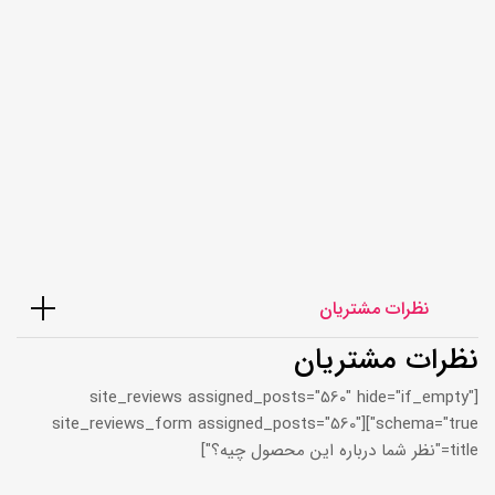
لاستیک یزد 215/60/17 طرح گل
EARTH ساخت 2026
6,998,000
تومان
نظرات مشتریان
نظرات مشتریان
[site_reviews assigned_posts="560" hide="if_empty"
schema="true"][site_reviews_form assigned_posts="560"
title="نظر شما درباره این محصول چیه؟"]