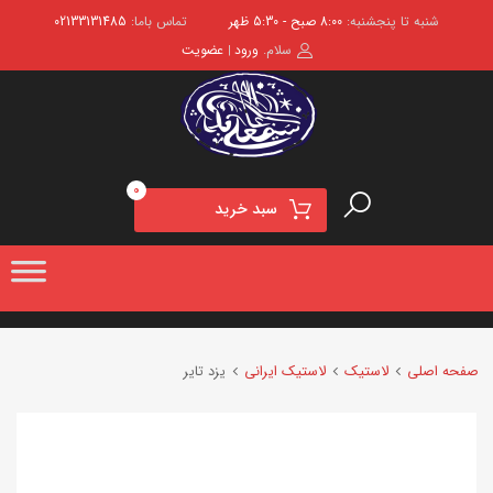
شنبه تا پنجشنبه:
8:00 صبح - 5:30 ظهر
تماس باما:
02133131485
سلام.
ورود
عضویت
|
0
سبد خرید
صفحه اصلی
لاستیک
لاستیک ایرانی
یزد تایر