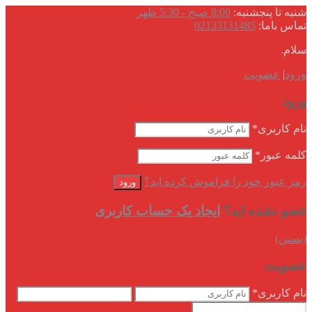
شنبه تا پنجشنبه:
8:00 صبح - 5:30 ظهر
تماس باما:
02133131485
سلام.
ورود
|
عضویت
ورود
نام کاربری
*
کلمه عبور
*
رمز عبور خود را فراموش کرده اید؟
عضو نشده اید؟
ایجاد یک حساب کاربری
(بستن)
عضویت
نام کاربری
*