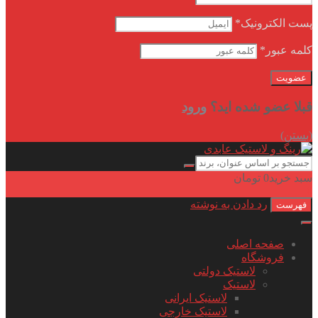
پست الکترونیک
*
کلمه عبور
*
قبلا عضو شده اید؟
ورود
(بستن)
سبد خرید
0
تومان
0
رد دادن به نوشته
فهرست
صفحه اصلی
فروشگاه
لاستیک دولتی
لاستیک
لاستیک ایرانی
لاستیک خارجی